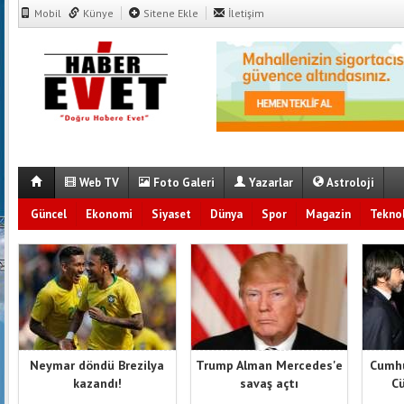
Mobil
Künye
Sitene Ekle
İletişim
Web TV
Foto Galeri
Yazarlar
Astroloji
Güncel
Ekonomi
Siyaset
Dünya
Spor
Magazin
Teknol
Neymar döndü Brezilya
Trump Alman Mercedes'e
Cumhu
kazandı!
savaş açtı
Cü