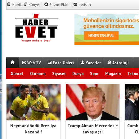
Mobil
Künye
Sitene Ekle
İletişim
Web TV
Foto Galeri
Yazarlar
Astroloji
Güncel
Ekonomi
Siyaset
Dünya
Spor
Magazin
Teknol
Neymar döndü Brezilya
Trump Alman Mercedes'e
Cumhu
kazandı!
savaş açtı
Cü