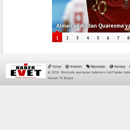
Alman yıldızdan Quaresma'ya
1
2
3
4
5
6
7
8
Künye
Anketler
Röportajlar
Astroloji
© 2018 - Sitemizde yayınlanan haberlerin telif hakları habe
Yazılım: TE Bilişim