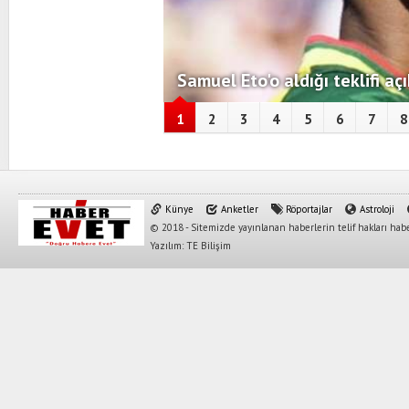
Samuel Eto'o aldığı teklifi açı
1
2
3
4
5
6
7
8
Künye
Anketler
Röportajlar
Astroloji
© 2018 - Sitemizde yayınlanan haberlerin telif hakları habe
Yazılım: TE Bilişim