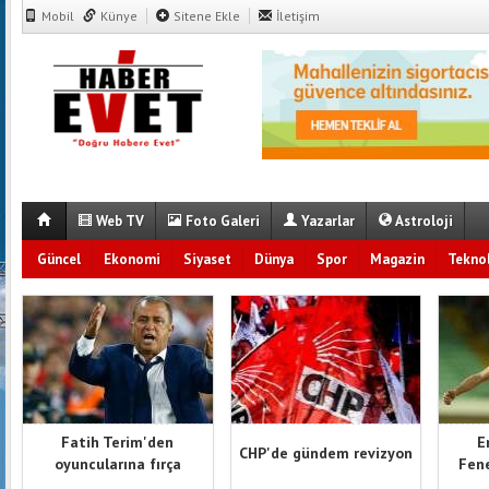
Mobil
Künye
Sitene Ekle
İletişim
Web TV
Foto Galeri
Yazarlar
Astroloji
Güncel
Ekonomi
Siyaset
Dünya
Spor
Magazin
Teknol
Fatih Terim'den
E
CHP'de gündem revizyon
oyuncularına fırça
Fene