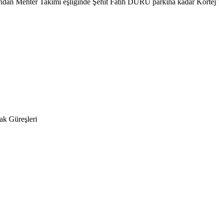
dan Mehter Takımı eşliğinde Şehit Fatih DURU parkına kadar Kortej
,
ak Güreşleri
Kızılcahamam Sanat ve Su Festivali başlıyor