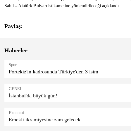
Sahil – Atatürk Bulvarı istikametine yönlendirileceği açıklandı.
Paylaş:
Haberler
Spor
Portekiz'in kadrosunda Türkiye'den 3 isim
GENEL
İstanbul'da büyük gün!
Ekonomi
Emekli ikramiyesine zam gelecek