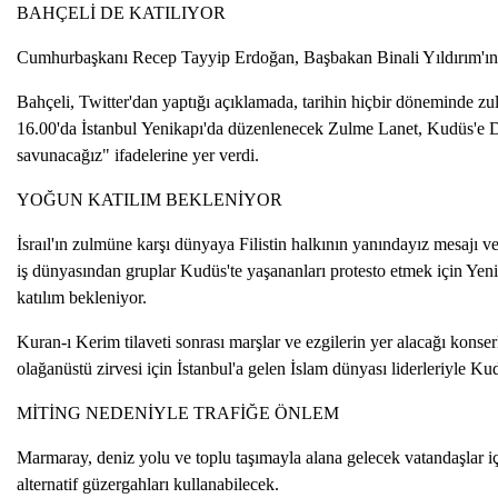
BAHÇELİ DE KATILIYOR
Cumhurbaşkanı Recep Tayyip Erdoğan, Başbakan Binali Yıldırım'ın 
Bahçeli, Twitter'dan yaptığı açıklamada, tarihin hiçbir döneminde zu
16.00'da İstanbul Yenikapı'da düzenlenecek Zulme Lanet, Kudüs'e Des
savunacağız" ifadelerine yer verdi.
YOĞUN KATILIM BEKLENİYOR
İsraıl'ın zulmüne karşı dünyaya Filistin halkının yanındayız mesajı v
iş dünyasından gruplar Kudüs'te yaşananları protesto etmek için Yeni
katılım bekleniyor.
Kuran-ı Kerim tilaveti sonrası marşlar ve ezgilerin yer alacağı konse
olağanüstü zirvesi için İstanbul'a gelen İslam dünyası liderleriyle K
MİTİNG NEDENİYLE TRAFİĞE ÖNLEM
Marmaray, deniz yolu ve toplu taşımayla alana gelecek vatandaşlar için
alternatif güzergahları kullanabilecek.