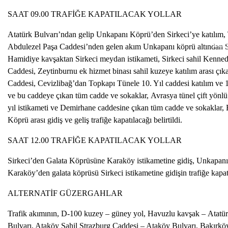
SAAT 09.00 TRAFİĞE KAPATILACAK YOLLAR
Atatürk Bulvarı’ndan gelip Unkapanı Köprü’den Sirkeci’ye katılım, 
İsta
Abdulezel Paşa Caddesi’nden gelen akım Unkapanı köprü altından S
Hamidiye kavşaktan Sirkeci meydan istikameti, Sirkeci sahil Kenn
Caddesi, Zeytinburnu ek hizmet binası sahil kuzeye katılım arası çıka
Caddesi, Cevizlibağ’dan Topkapı Tünele 10. Yıl caddesi katılım ve 
ve bu caddeye çıkan tüm cadde ve sokaklar, Avrasya tünel çift yön
yıl istikameti ve Demirhane caddesine çıkan tüm cadde ve sokaklar
Köprü arası gidiş ve geliş trafiğe kapatılacağı belirtildi.
SAAT 12.00 TRAFİĞE KAPATILACAK YOLLAR
Sirkeci’den Galata Köprüsüne Karaköy istikametine gidiş, Unkapan
Karaköy’den galata köprüsü Sirkeci istikametine gidişin trafiğe kapatıl
ALTERNATİF GÜZERGAHLAR
Trafik akımının, D-100 kuzey – güney yol, Havuzlu kavşak – Atat
Bulvarı, Ataköy Sahil Strazburg Caddesi – Ataköy Bulvarı, Bakırkö