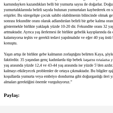
karnındayken kazandıkları belli bir yumurta sayısı ile doğarlar. Doğ
yumurtalıklarında belirli sayıda bulunan yumurtaları kaybederek en
erişirler. Bu süregelişte çocuk sahibi olabilmenin bilincinde olmak ger
sonrası fekundite oranı olarak adlandırılan belirli bir gebe kalma oran
göstermekle birlikte yaklaşık yüzde 10-20 dir. Fekundite oranı 32 y
artmaktadır. Ayrıca yaş ilerlemesi ile birlikte gebelik kayıplarında da
kalamıyorsa teşhis ve gerekli tedavi yapılmalıdır ve eğer 40 yaş üstü 
konuştu.
Yaşın artışı ile birlikte gebe kalmanın zorlaştığını belirten Kaya, şö
İlerleyen yaşta çoc
faktördür. 35 yaşından genç kadınlarda tüp bebek başarısı ortalama 
yaş arasında yüzde 12,4 ve 43-44 yaş arasında ise yüzde 5’den azdır. 
kalmayı etkileyecek problemler de ortaya çıkmaktadır. Bu bilgiler ışığ
koşullarda yumurta veya embriyo dondurma gibi doğurganlığı ileri y
almaları gerektiğini önemle vurguluyoruz.”
Paylaş: